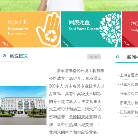
张家港市格锐环境工程有限
·
上海交通大
公司成立于1984年，现有员工
·
张家港久兴
200多人,其中各类专业技术人才
占30%，具有中高级技术职称
·
张家港久兴
的骨干超过30人；主要从事废
·
苏州艾尔
水工程设计和施工、污水厂投
·
江苏豪斯特
资和运营、危险固废处置和填
埋、集中供热和污泥焚烧、工
业用水的生产和供应等业务。