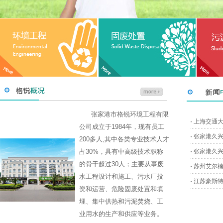
张家港市格锐环境工程有限
·
上海交通大
公司成立于1984年，现有员工
·
张家港久兴
200多人,其中各类专业技术人才
占30%，具有中高级技术职称
·
张家港久兴
的骨干超过30人；主要从事废
·
苏州艾尔
水工程设计和施工、污水厂投
·
江苏豪斯特
资和运营、危险固废处置和填
埋、集中供热和污泥焚烧、工
业用水的生产和供应等业务。